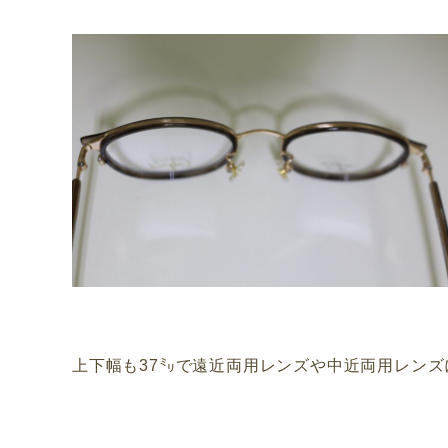
上下幅も37㍉で遠近両用レンズや中近両用レン