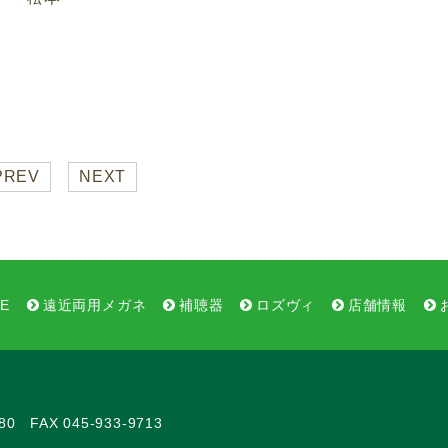
PREV
NEXT
E
遠近両用メガネ
補聴器
ロズヴィ
店舗情報
80
FAX 045-933-9713