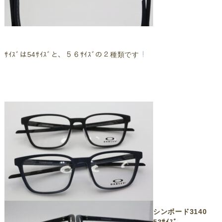
ｻｲｽﾞは54ｻｲｽﾞと、５６ｻｲｽﾞの２種類です
シンボード3140
53ｻｲｽﾞ